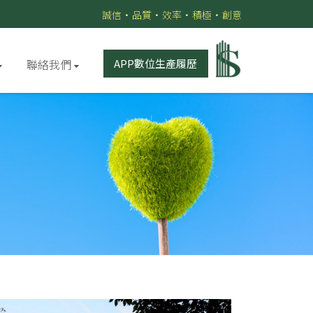
誠信•品質•效率•積極•創意
聯絡我們
APP數位生產履歷