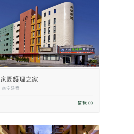
恆家園護理之家
1｜商空建案
閱覽