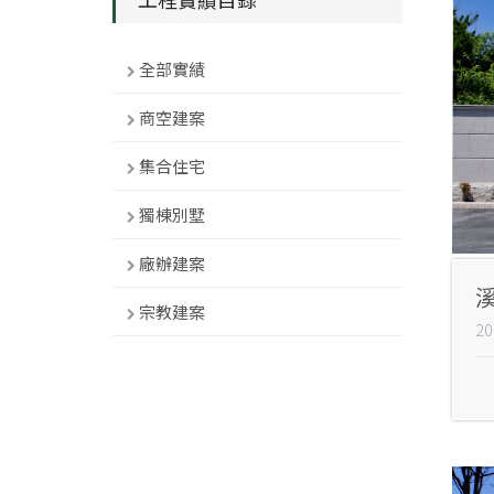
全部實績
商空建案
集合住宅
獨棟別墅
廠辦建案
宗教建案
2