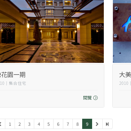
映花園一期
大
010｜集合住宅
201
閱覽
1
2
3
4
5
6
7
8
9