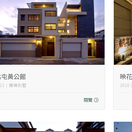
北屯黃公館
映
011｜獨棟別墅
201
閱覽