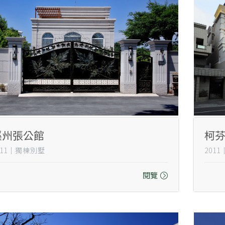
溪州張公館
柯
011｜獨棟別墅
201
閱覽