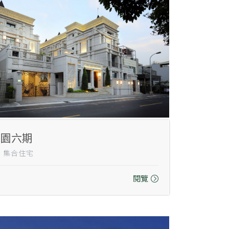
芬園六期
1｜集合住宅
閱覽