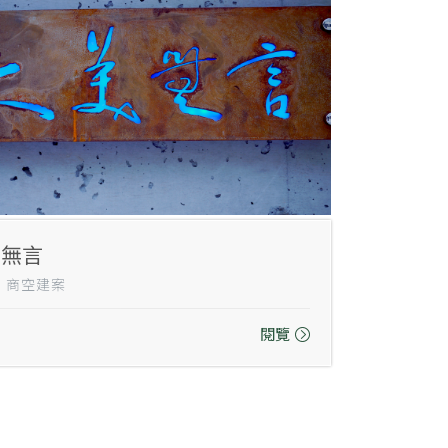
美無言
0｜商空建案
閱覽