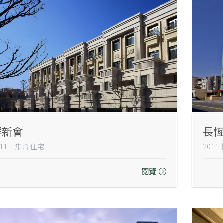
群新會
長
011｜集合住宅
201
閱覽