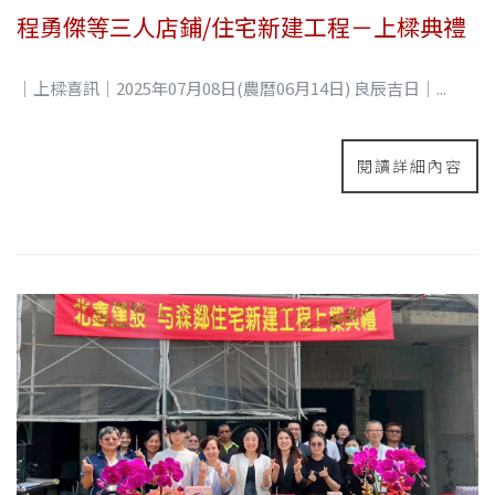
程勇傑等三人店鋪/住宅新建工程－上樑典禮
｜上樑喜訊｜2025年07月08日(農曆06月14日) 良辰吉日｜...
閱讀詳細內容