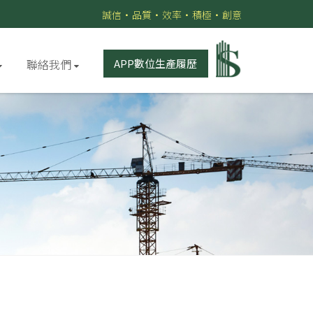
誠信•品質•效率•積極•創意
聯絡我們
APP數位生產履歷