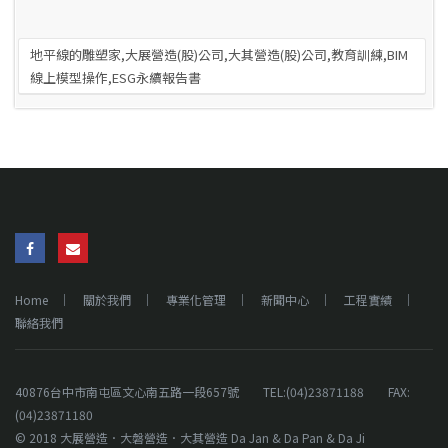
地平線的雕塑家,大展營造(股)公司,大其營造(股)公司,教育訓練,BIM
線上模型操作,ESG永續報告書
Home
關於我們
專業化管理
新聞中心
工程實績
聯絡我們
40876台中市南屯區文心南五路一段657號 TEL:(04)23871188 FAX:
(04)23871180
© 2018 大展營造．大磐營造．大其營造 Da Jan & Da Pan & Da Ji